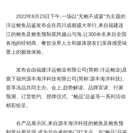
2022年8月23日下午,一场以“无鲍不成宴”为主题的
沣运鲍鱼品鉴发布会在四川成都盛大举行,来自福建连
江的鲍鱼及鲍鱼预制菜跨越山与海,让300余名来自全国
各地的经销商、餐饮业界人士和媒体朋友们亲身感受味
蕾上的极致体验。
发布会由福建沣运鲍业有限公司(简称:沣运鲍业)及
旗下福州源丰海洋科技有限公司(简称:源丰海洋科技)、
荟享冻品共同主办。会上,趋势解读、品牌宣讲、行家
预测、订货签约、授牌仪式、“鲍品”品鉴等一系列活动
精彩纷呈。
在产品展示区,来自源丰海洋科技的鲍鱼及鲍鱼预
制菜分类呈现,成为与会者的热门打卡点。在“鲍品”品鉴