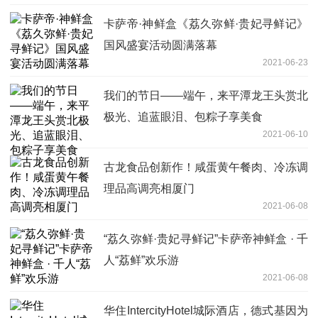
卡萨帝·神鲜盒《荔久弥鲜·贵妃寻鲜记》
国风盛宴活动圆满落幕
2021-06-23
我们的节日——端午，来平潭龙王头赏北
极光、追蓝眼泪、包粽子享美食
2021-06-10
古龙食品创新作！咸蛋黄午餐肉、冷冻调
理品高调亮相厦门
2021-06-08
“荔久弥鲜·贵妃寻鲜记”卡萨帝神鲜盒 · 千
人“荔鲜”欢乐游
2021-06-08
华住IntercityHotel城际酒店，德式基因为