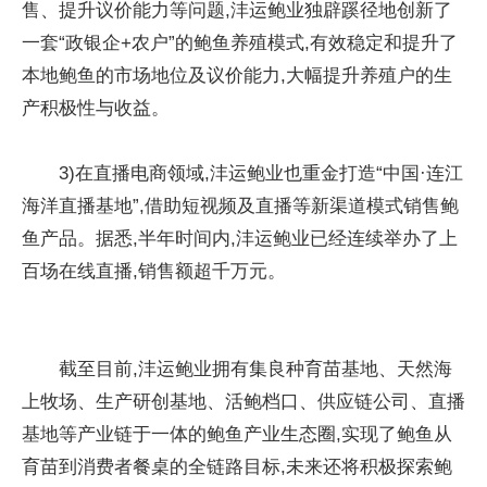
售、提升议价能力等问题,沣运鲍业独辟蹊径地创新了
一套“政银企+农户”的鲍鱼养殖模式,有效稳定和提升了
本地鲍鱼的市场地位及议价能力,大幅提升养殖户的生
产积极性与收益。
3)在直播电商领域,沣运鲍业也重金打造“中国·连江
海洋直播基地”,借助短视频及直播等新渠道模式销售鲍
鱼产品。据悉,半年时间内,沣运鲍业已经连续举办了上
百场在线直播,销售额超千万元。
截至目前,沣运鲍业拥有集良种育苗基地、天然海
上牧场、生产研创基地、活鲍档口、供应链公司、直播
基地等产业链于一体的鲍鱼产业生态圈,实现了鲍鱼从
育苗到消费者餐桌的全链路目标,未来还将积极探索鲍