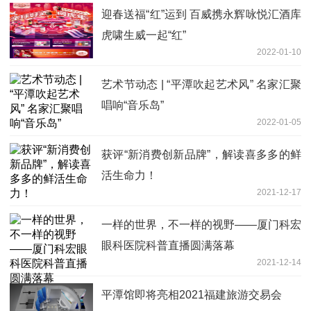
迎春送福“红”运到 百威携永辉咏悦汇酒库
虎啸生威一起“红”
2022-01-10
艺术节动态 | “平潭吹起艺术风” 名家汇聚
唱响“音乐岛”
2022-01-05
获评“新消费创新品牌”，解读喜多多的鲜
活生命力！
2021-12-17
一样的世界，不一样的视野——厦门科宏
眼科医院科普直播圆满落幕
2021-12-14
平潭馆即将亮相2021福建旅游交易会