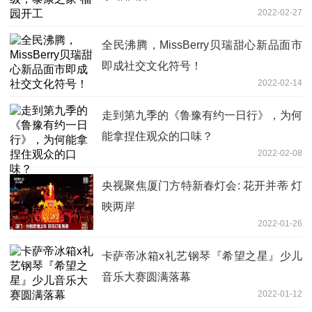
2022-02-27
全民沸腾，MissBerry贝瑞甜心新品面市
即成社交文化符号！
2022-02-14
走到第九季的《鲁豫有约一日行》，为何
能拿捏住观众的口味？
2022-02-08
央视聚焦厦门方特新春灯会: 花开并蒂 灯
映两岸
2022-01-26
卡萨帝冰箱x礼艺钢琴『希望之星』少儿
音乐大赛圆满落幕
2022-01-12