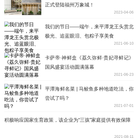
正式登陆福州万象城！
2023-04-06
我们的节日——端午，来平潭龙王头赏北
极光、追蓝眼泪、包粽子享美食
2021-06-10
卡萨帝·神鲜盒《荔久弥鲜·贵妃寻鲜记》
国风盛宴活动圆满落幕
2021-06-23
平潭海鲜名菜 | 马鲛鱼多种地道吃法，你
尝试了吗？
2021-07-01
积极响应国家生育政策，该企业为“三孩”家庭提供有效保障
2021-08-11