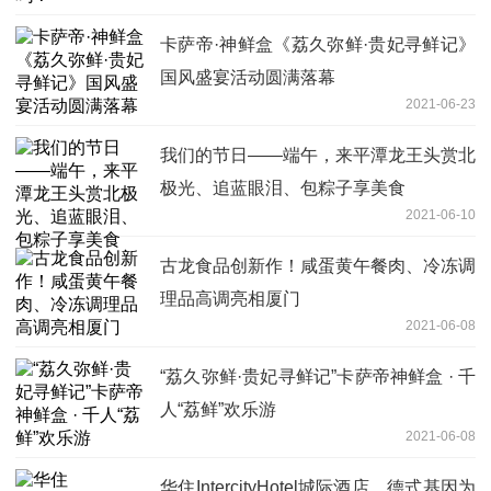
卡萨帝·神鲜盒《荔久弥鲜·贵妃寻鲜记》
国风盛宴活动圆满落幕
2021-06-23
我们的节日——端午，来平潭龙王头赏北
极光、追蓝眼泪、包粽子享美食
2021-06-10
古龙食品创新作！咸蛋黄午餐肉、冷冻调
理品高调亮相厦门
2021-06-08
“荔久弥鲜·贵妃寻鲜记”卡萨帝神鲜盒 · 千
人“荔鲜”欢乐游
2021-06-08
华住IntercityHotel城际酒店，德式基因为