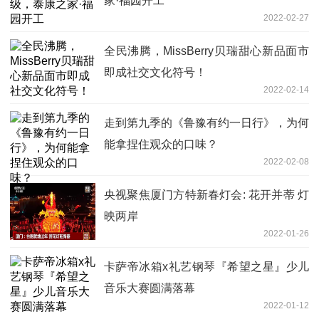
家·福园开工
2022-02-27
全民沸腾，MissBerry贝瑞甜心新品面市
即成社交文化符号！
2022-02-14
走到第九季的《鲁豫有约一日行》，为何
能拿捏住观众的口味？
2022-02-08
央视聚焦厦门方特新春灯会: 花开并蒂 灯
映两岸
2022-01-26
卡萨帝冰箱x礼艺钢琴『希望之星』少儿
音乐大赛圆满落幕
2022-01-12