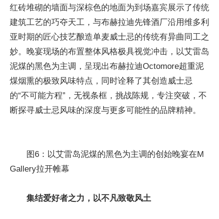
红砖堆砌的墙面与深棕色的地面为到场嘉宾展示了传统
建筑工艺的巧夺天工，与布赫拉迪先锋酒厂沿用维多利
亚时期的匠心技艺酿造单麦威士忌的传统有异曲同工之
妙。晚宴现场的布置整体风格极具视觉冲击，以艾雷岛
泥煤的黑色为主调，呈现出布赫拉迪Octomore超重泥
煤烟熏的极致风味特点，同时诠释了其创造威士忌
的“不可能方程”，无视条框，挑战陈规，专注突破，不
断探寻威士忌风味的深度与更多可能性的品牌精神。
图6：以艾雷岛泥煤的黑色为主调的创始晚宴在M
Gallery拉开帷幕
集结爱好者之力，以不凡致敬风土