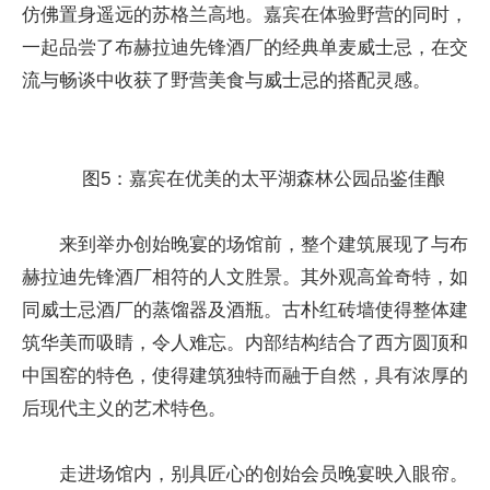
仿佛置身遥远的苏格兰高地。嘉宾在体验野营的同时，
一起品尝了布赫拉迪先锋酒厂的经典单麦威士忌，在交
流与畅谈中收获了野营美食与威士忌的搭配灵感。
图5：嘉宾在优美的太平湖森林公园品鉴佳酿
来到举办创始晚宴的场馆前，整个建筑展现了与布
赫拉迪先锋酒厂相符的人文胜景。其外观高耸奇特，如
同威士忌酒厂的蒸馏器及酒瓶。古朴红砖墙使得整体建
筑华美而吸睛，令人难忘。内部结构结合了西方圆顶和
中国窑的特色，使得建筑独特而融于自然，具有浓厚的
后现代主义的艺术特色。
走进场馆内，别具匠心的创始会员晚宴映入眼帘。