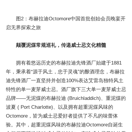
图2：布赫拉迪Octomore中国首批创始会员晚宴开
启无界探索之旅
颠覆泥煤常规巡礼，传递威士忌文化精髓
拥有着悠远历史的布赫拉迪先锋酒厂始建于1881
年，秉承着“源于风土，忠于灵魂”的酿酒理念，布赫拉
迪先锋酒厂一直坚持并创造100%表达艾雷岛独特风土
特性的单一麦芽威士忌。酒厂旗下三大单一麦芽威士忌
品牌——无泥煤的布赫拉迪 (Bruichladdich)、重泥煤的
波夏 ( Port Charlotte)、以及拥有超重泥煤风味的
Octomore，皆为威士忌爱好者提供了不凡的味蕾体
验。其中，超重泥煤风味的布赫拉迪Octomore自诞生